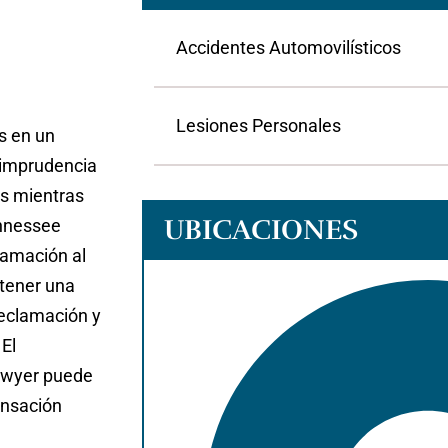
Accidentes Automovilísticos
Lesiones Personales
as en un
 imprudencia
as mientras
UBICACIONES
ennessee
lamación al
btener una
reclamación y
 El
Lawyer puede
ensación