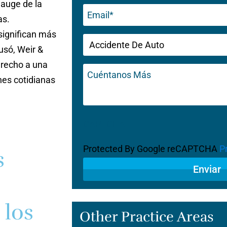
 auge de la
Email
as.
(Obligatorio)
significan más
Untitled
usó, Weir &
(Obligatorio)
erecho a una
Cuéntanos
Más
nes cotidianas
CAPTCHA
Protected By Google reCAPTCHA
P
s
 los
Other Practice Areas