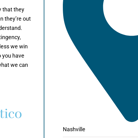
y that they
n they’re out
derstand.
tingency,
less we win
o you have
what we can
n
tico
Nashville