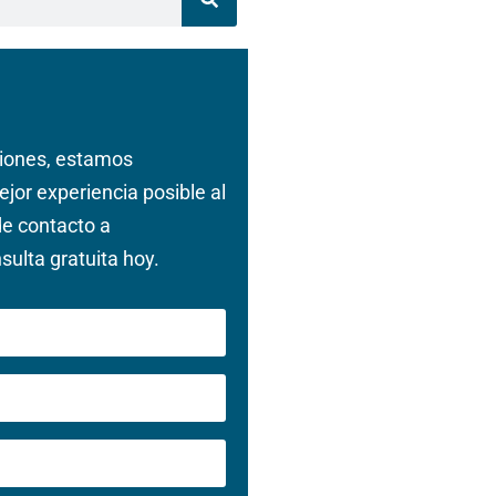
iones, estamos
jor experiencia posible al
de contacto a
ulta gratuita hoy.