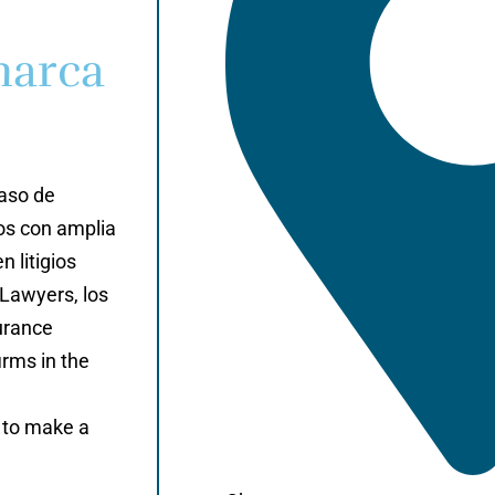
marca
caso de
os con amplia
 litigios
 Lawyers, los
urance
irms in the
s to make a