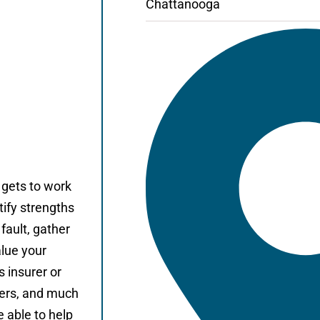
Chattanooga
gets to work
tify strengths
fault, gather
alue your
 insurer or
fers, and much
 able to help