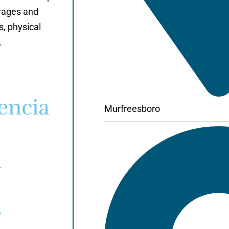
wages and
s, physical
.
encia
Murfreesboro
a
e