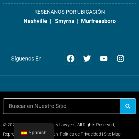
Fax: 866-538-5331
RESEÑANOS POR UBICACIÓN
Nashville
|
Smyrna
|
Murfreesboro
Info De Oficina +
Obtener direcciones +
Síguenos En
© 2026 Weir & Kestner Injury Lawyers, All Rights Reserved,
Spanish
Reproduced with Permission
Política de Privacidad
|
Site Map