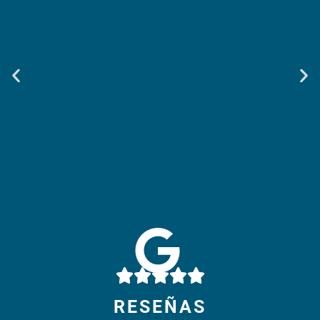
Weir & Kestner Abogados De Lesiones -
Smyrna
10541 Cedar Grove, Suite 130
Smyrna, TN 37167
RESEÑAS
Teléfono:
615-908-2492